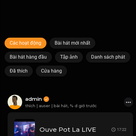
Các hoạt động
Bài hát mới nhất
Bài hát hàng đầu
Tập ảnh
Danh sách phát
Đã thích
Cửa hàng
admin
thích | auser | bài hát,
% d giờ trước
Ouve Pot La LIVE
17:22