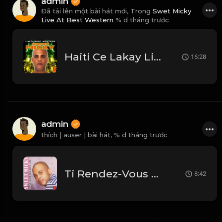
admin
Đã tải lên một bài hát mới, Trong
Swet Micky
Live At Best Western
% d tháng trước
Haiti Ce Lakay Live
16:28
admin
thích | auser | bài hát,
% d tháng trước
Ti Rendez-Vous Live
8:42