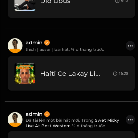
Dlo Dous
5:13
admin
thích | auser | bài hát,
% d tháng trước
Haiti Ce Lakay Live
16:28
admin
Đã tải lên một bài hát mới, Trong
Swet Micky
Live At Best Western
% d tháng trước