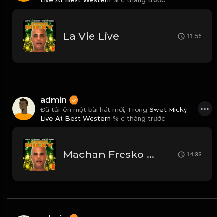
Live At Best Western
% d tháng trước
La Vie Live
11:55
admin
Đã tải lên một bài hát mới, Trong
Swet Micky
Live At Best Western
% d tháng trước
Machan Fresko Live
14:33