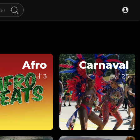
Afro
Carnaval
3
25