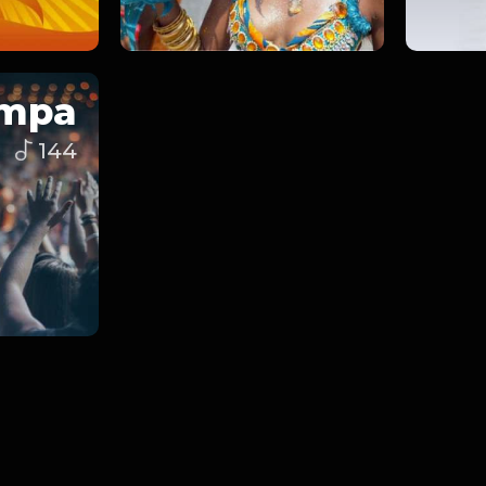
mpa
144