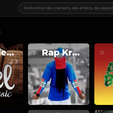
S
Religieuse
Rap Kreyol
3
4