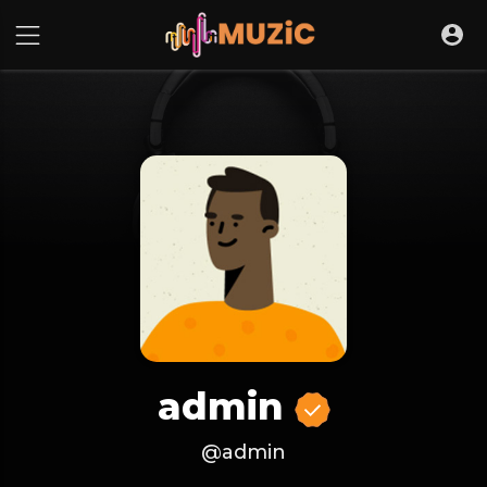
admin
@admin