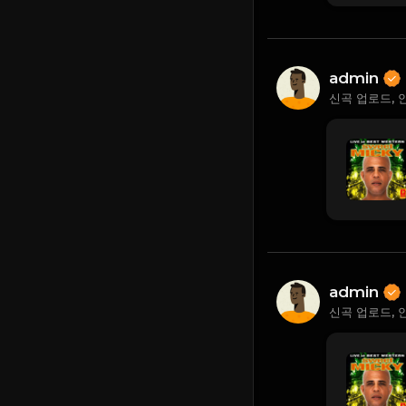
admin
신곡 업로드, 
admin
신곡 업로드, 