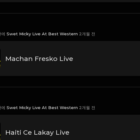
안에
Swet Micky Live At Best Western
2개월 전
Machan Fresko Live
안에
Swet Micky Live At Best Western
2개월 전
Haiti Ce Lakay Live