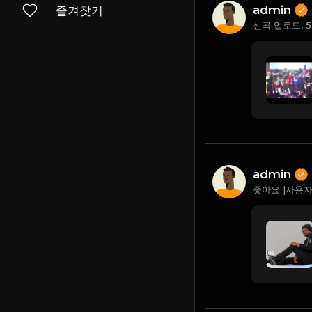
admin
즐겨찾기
신곡 업로드,
admin
좋아요 |사용자