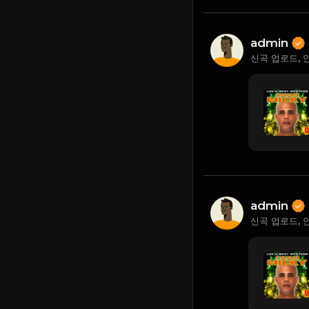
admin
신곡 업로드, 
admin
신곡 업로드, 