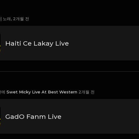
| 노래,
2개월 전
Haiti Ce Lakay Live
안에
Swet Micky Live At Best Western
2개월 전
GadO Fanm Live