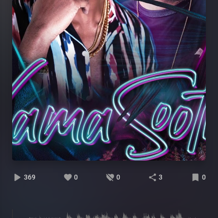
369
0
0
3
0