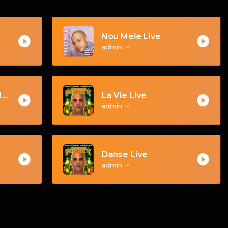
Nou Mele Live
admin
Pa Manyen Fanm Nan Live
La Vie Live
admin
Danse Live
admin