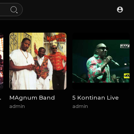
 LIVE
MAgnum Band
5 Kontinan Live
admin
admin