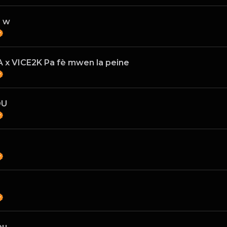
e w
 x VICE2K Pa fè mwen la peine
OU
ou