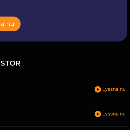
a nu
ISTOR
Lyssna nu
Lyssna nu