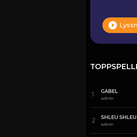
Lyssn
TOPPSPELL
GABEL
admin
SHLEU SHLEU
admin