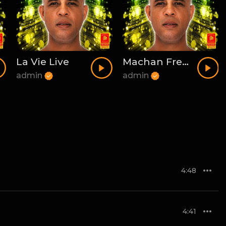
La Vie Live
Machan Fresko Live
admin
admin
4:48
4:41