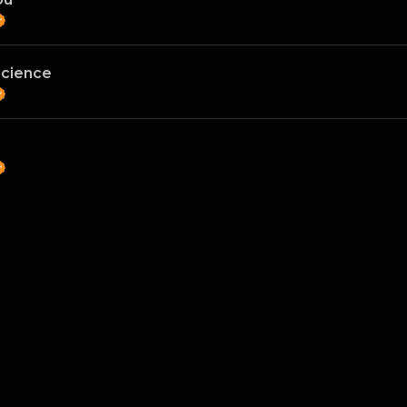
science