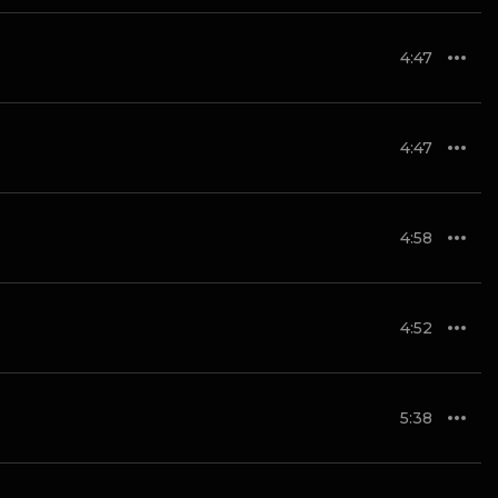
4:47
4:47
4:58
4:52
5:38