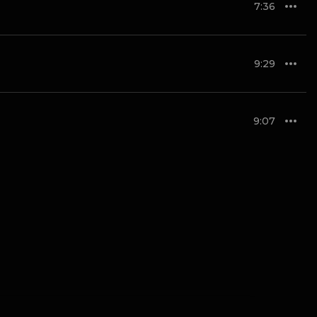
7:36
9:29
9:07