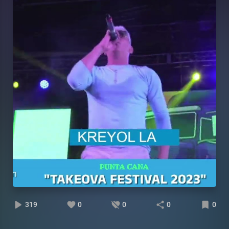
319
0
0
0
0