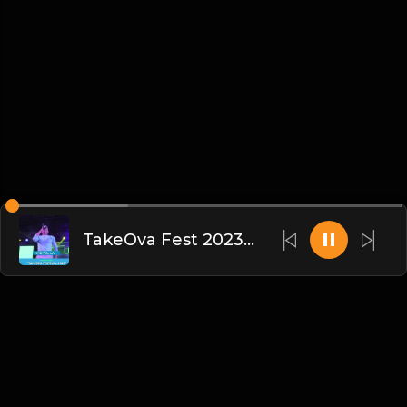
TakeOva Fest 2023 - Kreyol La
French